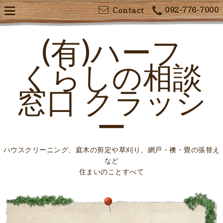
092-776-7000
Contact
(有)ハーフ
くらしの相談
窓口 クラッシ
ー
ハウスクリーニング、庭木の剪定や草刈り、網戸・襖・畳の張替え
など
住まいのことすべて