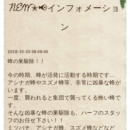
NEW✭📢インフォメーショ
ン
2018-10-20 06:06:00
蜂の巣駆除！！
今の時期、蜂が活発に活動する時期です…
アシナガ蜂やスズメ蜂等、非常に凶暴な蜂が
います。
一度、襲われると集団で襲ってくる怖い蜂で
す。
そんな凶暴な蜂の巣駆除も、ハーフのスタッ
フのお任せ下さい！！
ミツバチ、アシナガ蜂、スズメ蜂などなど