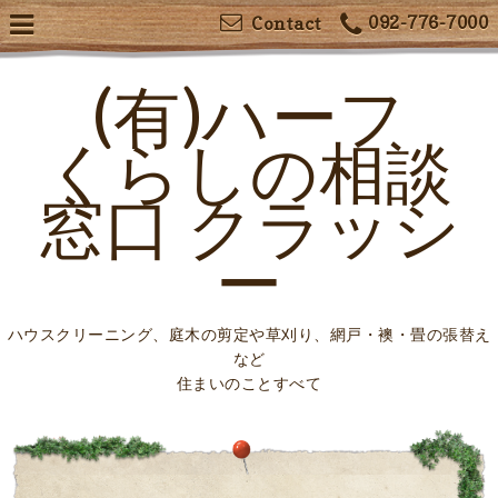
092-776-7000
Contact
(有)ハーフ
くらしの相談
窓口 クラッシ
ー
ハウスクリーニング、庭木の剪定や草刈り、網戸・襖・畳の張替え
など
住まいのことすべて