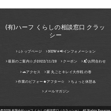
(有)ハーフ くらしの相談窓口 クラッ
シー
⌂トップページ
NEW✭📢インフォメーション
最新のご案内☆彡2022/11/28
クーポン
📬お問合わせ
🚗アクセス
家 丸ごとキレイ大作戦 の巻
作業のビフォー★アフター☆
ちょっと休憩♨
メールマガジン
©2026
有限会社ハーフ くらしの相談窓口（クラッシー）
. All Rights Reserve