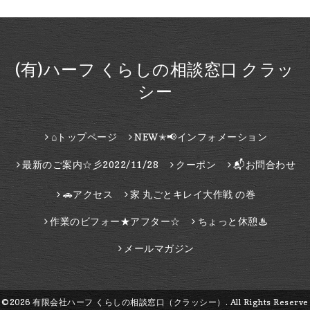
(有)ハーフ くらしの相談窓口 クラッ
シー
⌂トップページ
NEW✭📢インフォメーション
最新のご案内☆彡2022/11/28
クーポン
📬お問合わせ
🚗アクセス
家 丸ごとキレイ大作戦 の巻
作業のビフォー★アフター☆
ちょっと休憩♨
メールマガジン
©2026
有限会社ハーフ くらしの相談窓口（クラッシー）
. All Rights Reserve