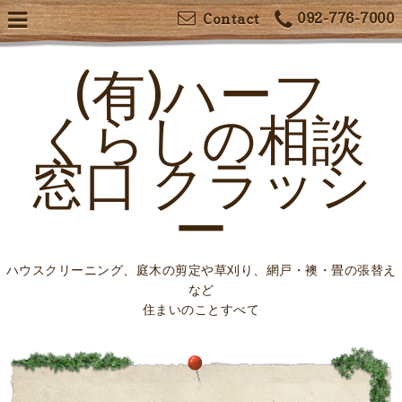
092-776-7000
Contact
(有)ハーフ
くらしの相談
窓口 クラッシ
ー
ハウスクリーニング、庭木の剪定や草刈り、網戸・襖・畳の張替え
など
住まいのことすべて