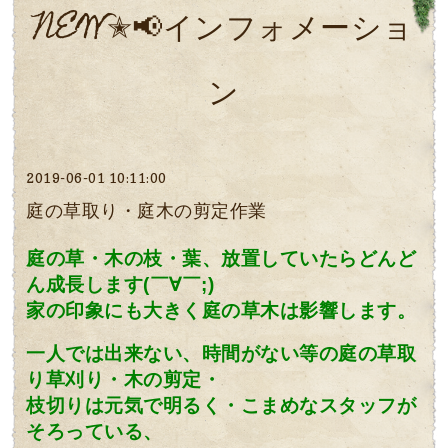
NEW✭📢インフォメーショ
ン
2019-06-01 10:11:00
庭の草取り・庭木の剪定作業
庭の草・木の枝・葉、放置していたらどんど
ん成長します
(￣∀￣;)
家の印象にも大きく庭の草木は影響します。
一人では出来ない、時間がない等の庭の草取
り草刈り・木の剪定・
枝切りは
元気で明るく・こまめなスタッフが
そろっている、