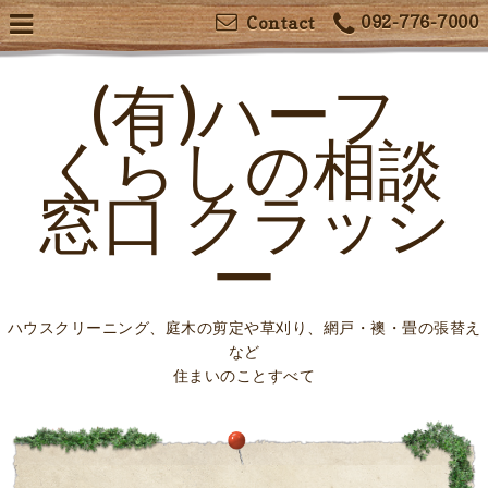
092-776-7000
Contact
(有)ハーフ
くらしの相談
窓口 クラッシ
ー
ハウスクリーニング、庭木の剪定や草刈り、網戸・襖・畳の張替え
など
住まいのことすべて