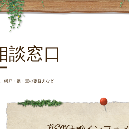
フ
相談窓口
ー
、網戸・襖・畳の張替えなど