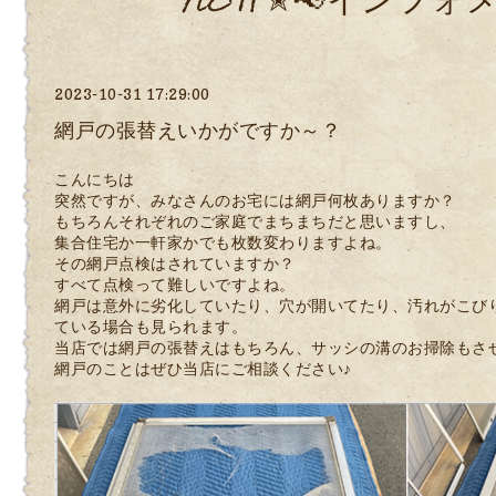
NEW✭📢インフォ
2023-10-31 17:29:00
網戸の張替えいかがですか～？
こんにちは
突然ですが、みなさんのお宅には網戸何枚ありますか？
もちろんそれぞれのご家庭でまちまちだと思いますし、
集合住宅か一軒家かでも枚数変わりますよね。
その網戸点検はされていますか？
すべて点検って難しいですよね。
網戸は意外に劣化していたり、穴が開いてたり、汚れがこび
ている場合も見られます。
当店では網戸の張替えはもちろん、サッシの溝のお掃除もさ
網戸のことはぜひ当店にご相談ください♪