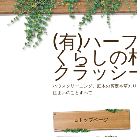
(有)ハー
くらしの
クラッシ
ハウスクリーニング、庭木の剪定や草刈り
住まいのことすべて
⌂トップページ