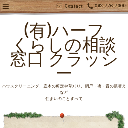
092-776-7000
Contact
(有)ハーフ
くらしの相談
窓口 クラッシ
ー
ハウスクリーニング、庭木の剪定や草刈り、網戸・襖・畳の張替え
など
住まいのことすべて