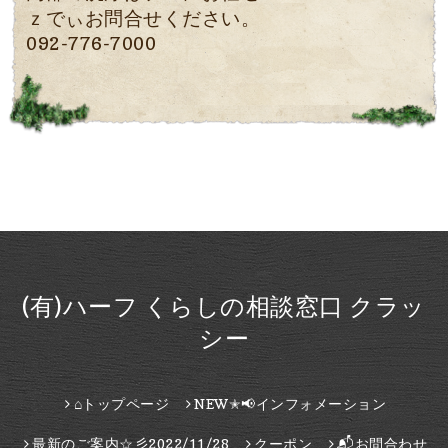
ｚでぃお問合せください。
092-776-7000
(有)ハーフ くらしの相談窓口 クラッ
シー
⌂トップページ
NEW✭📢インフォメーション
最新のご案内☆彡2022/11/28
クーポン
📬お問合わせ